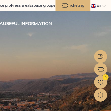
ce pro
Press area
Espace groupe
Ticketing
En
A
USEFUL INFORMATION
0
Nex