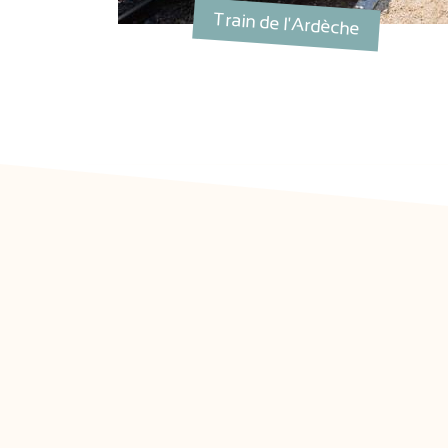
s
Train de l'Ardèche