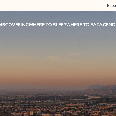
Espa
DISCOVERING
WHERE TO SLEEP
WHERE TO EAT
AGEND