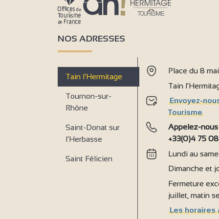
NOS ADRESSES
Place du 8 ma
Tain l’Hermitage
Tain l'Hermit
Tournon-sur-
Envoyez-nous
Rhône
Tourisme
Appelez-nous
Saint-Donat sur
+33(0)4 75 08
l’Herbasse
Lundi au samed
Saint Félicien
Dimanche et jo
Fermeture exce
juillet, matin 
Les horaires 