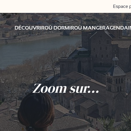
Espace 
DÉCOUVRIR
OÙ DORMIR
OÙ MANGER
AGENDA
Zoom sur...