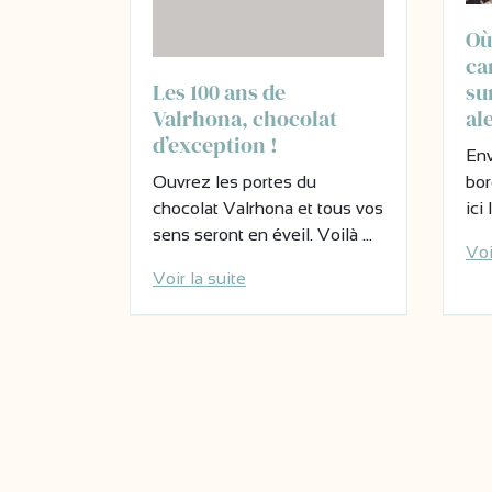
Où
ca
su
Les 100 ans de
al
Valrhona, chocolat
d’exception !
Env
bor
Ouvrez les portes du
ici
chocolat Valrhona et tous vos
sens seront en éveil. Voilà …
Voi
Voir la suite