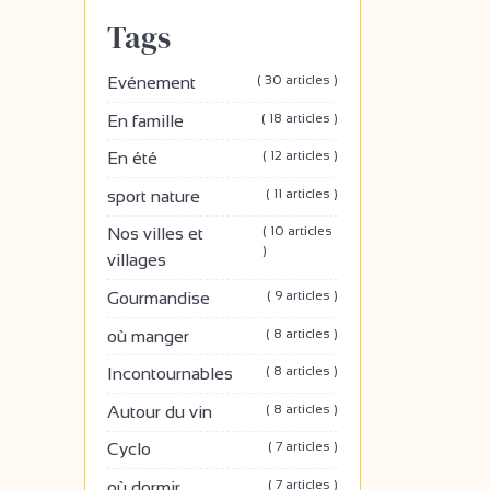
Tags
( 30 articles )
Evénement
( 18 articles )
En famille
( 12 articles )
En été
( 11 articles )
sport nature
( 10 articles
Nos villes et
)
villages
( 9 articles )
Gourmandise
( 8 articles )
où manger
( 8 articles )
Incontournables
( 8 articles )
Autour du vin
( 7 articles )
Cyclo
( 7 articles )
où dormir