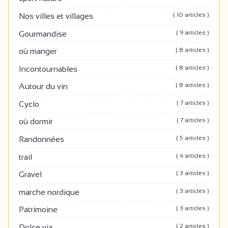
( 10 articles )
Nos villes et villages
( 9 articles )
Gourmandise
( 8 articles )
où manger
( 8 articles )
Incontournables
( 8 articles )
Autour du vin
( 7 articles )
Cyclo
( 7 articles )
où dormir
( 5 articles )
Randonnées
( 4 articles )
trail
( 3 articles )
Gravel
( 3 articles )
marche nordique
( 3 articles )
Patrimoine
( 2 articles )
Dolce via