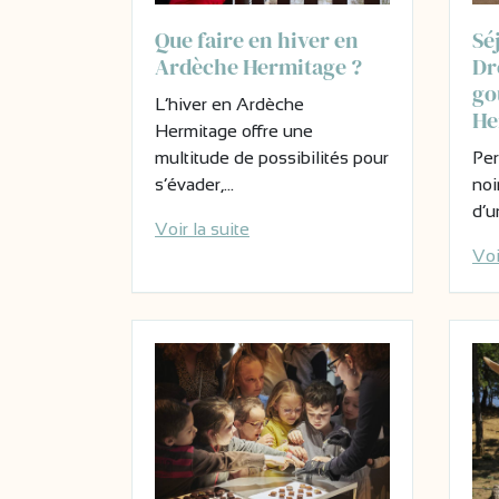
Que faire en hiver en
Sé
Ardèche Hermitage ?
Dr
go
L’hiver en Ardèche
He
Hermitage offre une
multitude de possibilités pour
Per
s’évader,…
noi
d’u
Voir la suite
Voi