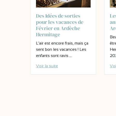
Des Idées de sorties
Le
pour les vacances de
an
Février en Ardèche
Ar
Hermitage
Bea
L’air est encore frais, mais ça
êtr
sent bon les vacances ! Les
Her
enfants sont ravis …
20
Voir la suite
Voi