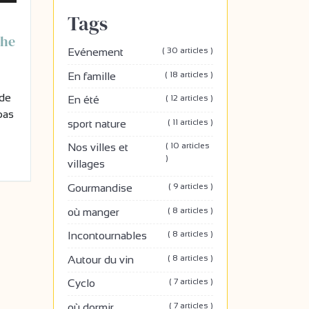
Tags
che
( 30 articles )
Evénement
( 18 articles )
En famille
 de
( 12 articles )
En été
pas
( 11 articles )
sport nature
( 10 articles
Nos villes et
)
villages
( 9 articles )
Gourmandise
( 8 articles )
où manger
( 8 articles )
Incontournables
( 8 articles )
Autour du vin
( 7 articles )
Cyclo
( 7 articles )
où dormir