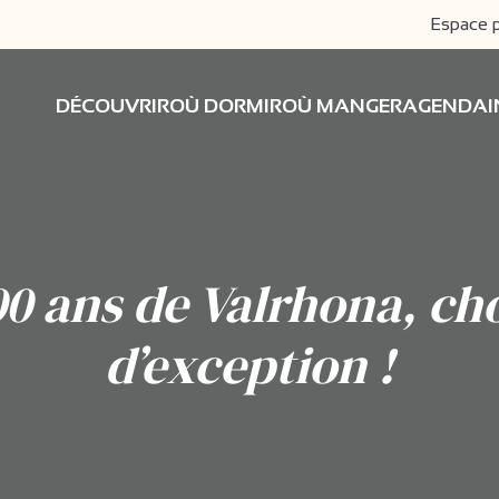
Espace 
DÉCOUVRIR
OÙ DORMIR
OÙ MANGER
AGENDA
00 ans de Valrhona, ch
d’exception !