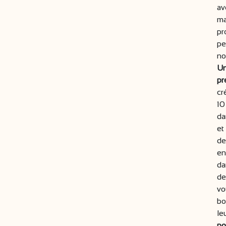
av
ma
pr
pe
no
Un
pr
cr
10
da
et
de
en
da
de
vo
bo
le
po