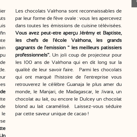
ier
Les chocolats Valrhona sont reconnaissables de
uts
par leur forme de fève ovale : vous les apercevez
uis
dans toutes les émissions de cuisine télévisées.
fin
Vous avez peut-etre aperçu Jérémy et Baptiste,
nte
les chefs de l'école Valrhona, les grands
ain
gagnants de l'emission " les meilleurs patissiers
 pu
professionnels".
Un joli coup de projecteur pour
 de
les 100 ans de Valrhona qui en dit long sur la
de.
qualité de leur savoir faire. Parmi les chocolats
eur
qui ont marqué l’histoire de l'entreprise vous
ses
retrouverez le célèbre Guanaja le plus amer du
 de
monde, le Manjari, de Madagascar, le Jivara, un
ête
chocolat au lait, ou encore le Dulcey un chocolat
 de
blond au lait caramélisé. Laissez-vous séduire
 le
par cette saveur unique de cacao !
rse
tte
Un