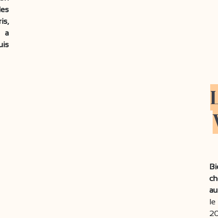
les
is,
 a
uis
B
ch
au
le
20