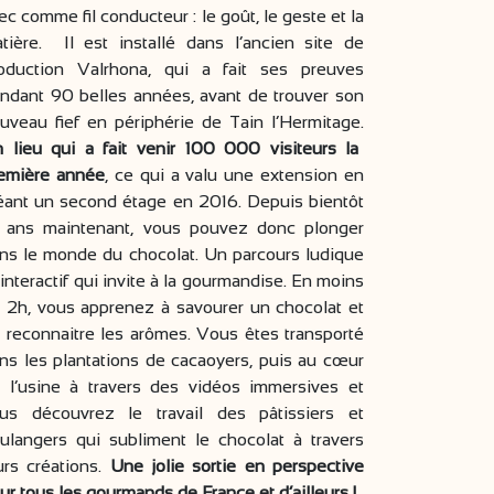
ec comme fil conducteur : le goût, le geste et la
tière. Il est installé dans l’ancien site de
oduction Valrhona, qui a fait ses preuves
ndant 90 belles années, avant de trouver son
uveau fief en périphérie de Tain l’Hermitage.
 lieu qui a fait venir 100 000 visiteurs la
emière année
, ce qui a valu une extension en
éant un second étage en 2016. Depuis bientôt
 ans maintenant, vous pouvez donc plonger
ns le monde du chocolat. Un parcours ludique
 interactif qui invite à la gourmandise. En moins
 2h, vous apprenez à savourer un chocolat et
 reconnaitre les arômes. Vous êtes transporté
ns les plantations de cacaoyers, puis au cœur
 l’usine à travers des vidéos immersives et
us découvrez le travail des pâtissiers et
ulangers qui subliment le chocolat à travers
urs créations.
Une jolie sortie en perspective
ur tous les gourmands de France et d’ailleurs !