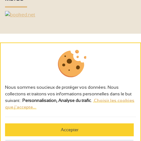
Nous sommes soucieux de protéger vos données. Nous
collectons et traitons vos informations personnelles dans le but
suivant :
Personnalisation, Analyse du trafic
.
Choisir les cookies
que j'accepte...
L’abus d’alcool est dangereux pour la santé, à consommer avec
modération.
Accepter
Gestion des cookies
Mentions légales