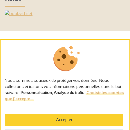
Nous sommes soucieux de protéger vos données. Nous
collectons et traitons vos informations personnelles dans le but
suivant :
Personnalisation, Analyse du trafic
.
Choisir les cookies
que j'accepte...
L’abus d’alcool est dangereux pour la santé, à consommer avec
modération.
Accepter
Gestion des cookies
Mentions légales