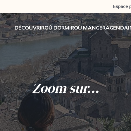
Espace 
DÉCOUVRIR
OÙ DORMIR
OÙ MANGER
AGENDA
Zoom sur...