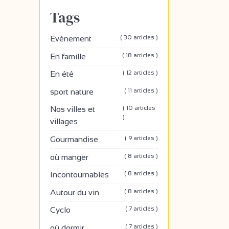
Tags
( 30 articles )
Evénement
( 18 articles )
En famille
( 12 articles )
En été
( 11 articles )
sport nature
( 10 articles
Nos villes et
)
villages
( 9 articles )
Gourmandise
( 8 articles )
où manger
( 8 articles )
Incontournables
( 8 articles )
Autour du vin
( 7 articles )
Cyclo
( 7 articles )
où dormir