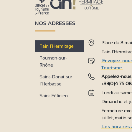
NOS ADRESSES
Place du 8 ma
Tain l’Hermitage
Tain l'Hermit
Tournon-sur-
Envoyez-nous
Rhône
Tourisme
Appelez-nous
Saint-Donat sur
+33(0)4 75 08
l’Herbasse
Lundi au samed
Saint Félicien
Dimanche et jo
Fermeture exce
juillet, matin 
Les horaires 