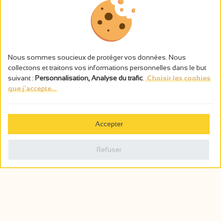
Nous sommes soucieux de protéger vos données. Nous
collectons et traitons vos informations personnelles dans le but
suivant :
Personnalisation, Analyse du trafic
.
Choisir les cookies
que j'accepte...
L’abus d’alcool est dangereux pour la santé, à consommer avec
modération.
Accepter
Gestion des cookies
Mentions légales
Refuser
Politique de confidentialité
Fait en france par
Webcam
Billetterie
0
Carnet de voyage