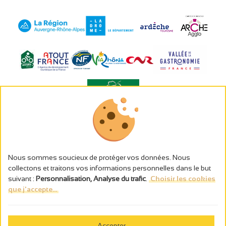
L’abus d’alcool est dangereux pour la santé, à consommer avec
modération.
Gestion des cookies
Nous sommes soucieux de protéger vos données. Nous
Wettelijke vermeldingen
collectons et traitons vos informations personnelles dans le but
Politique de confidentialité
suivant :
Personnalisation, Analyse du trafic
.
Choisir les cookies
Made in France by
que j'accepte...
Webcam
Accepter