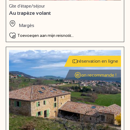
Gîte d’étape/séjour
Au trapèze volant
Margès
Toevoegen aan mijn reisnotitieboek
réservation en ligne
on recommande !