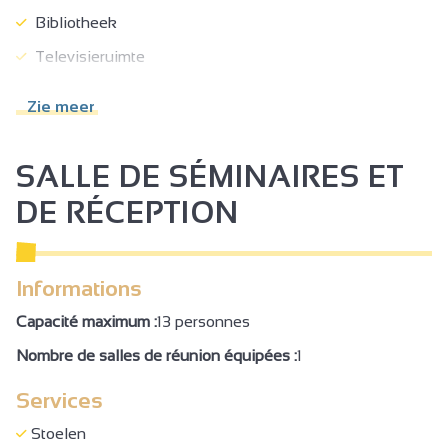
reparaties.
Bibliotheek
Een plek waar charme, functionaliteit en gastvrijheid elkaar
Televisieruimte
ontmoeten.
Binnenplaats
Zie meer
Terras
Tuinmeubelen
SALLE DE SÉMINAIRES ET
Afdak voor fiets of mountainbike
DE RÉCEPTION
Gesloten materiaalruimte
Droogruimte
Informations
Wasserij
Capacité maximum :
13 personnes
Parkeerterrein in de buurt
Nombre de salles de réunion équipées :
1
Bagagerie
Services
Toeristische documentatie
Schoonmaken met extra bijdrage
Stoelen