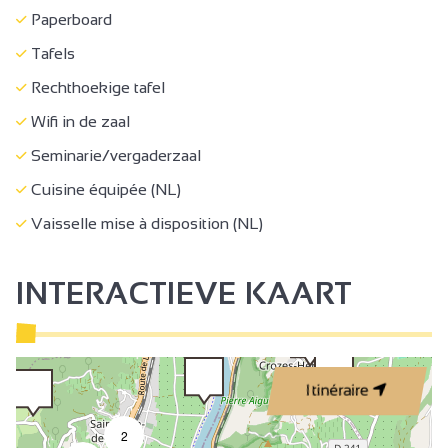
Schoonmaken einde verblijf
Paperboard
Vervoer bagages
Tafels
Reserveren diensten
Rechthoekige tafel
Vrij beheer
Wifi in de zaal
Verhuur lakens
Seminarie/vergaderzaal
Verhuur linnengoed
Cuisine équipée (NL)
Fietsenverhuur
Vaisselle mise à disposition (NL)
Mountainbikeverhuur
INTERACTIEVE KAART
Niet roken
Open keuken
Keukenhoek
Keuken
Itinéraire
Living / eetkamer
2