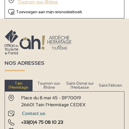
Tournon-sur-Rhône
Televisieaansluiting
Toevoegen aan mijn reisnotitieboek
Televisie
Wifi Internet
Douche
Privé sanitair
Niet toegankelijk voor rolstoelen
NOS ADRESSES
Airco
Seminarie/vergaderzaal
Tain
Tournon-sur-
Saint-Donat sur
Saint Félicien
l’Hermitage
Rhône
l’Herbasse
Place du 8 mai 45 - BP70019
26601 Tain l'Hermitage CEDEX
Contact us
+33(0)4 75 08 10 23