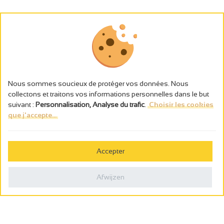
Nous sommes soucieux de protéger vos données. Nous
collectons et traitons vos informations personnelles dans le but
suivant :
Personnalisation, Analyse du trafic
.
Choisir les cookies
que j'accepte...
L’abus d’alcool est dangereux pour la santé, à consommer avec
modération.
Accepter
Gestion des cookies
Wettelijke vermeldingen
Afwijzen
Politique de confidentialité
Made in France by
Webcam