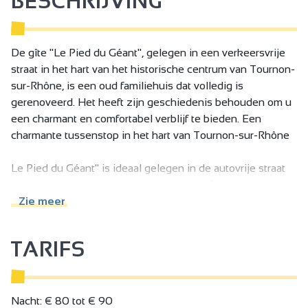
BESCHRIJVING
De gîte "Le Pied du Géant", gelegen in een verkeersvrije
straat in het hart van het historische centrum van Tournon-
sur-Rhône, is een oud familiehuis dat volledig is
gerenoveerd. Het heeft zijn geschiedenis behouden om u
een charmant en comfortabel verblijf te bieden. Een
charmante tussenstop in het hart van Tournon-sur-Rhône
Le Pied du Géant" is ideaal gelegen in de autovrije straat
van het historische centrum en is het perfecte adres voor
een verkwikkende vakantie, of u nu op doorreis bent of op
Zie meer
zoek bent naar een gezellige groepsvakantie.
TARIFS
Verblijf in dit volledig gerenoveerde voormalige
familiehuis, dat authentieke charme combineert met
modern comfort. U bevindt zich in het hart van Tournon-
sur-Rhône, een levendige, dynamische stad aan de oevers
Nacht: € 80 tot € 90