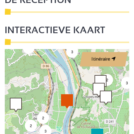
INTERACTIEVE KAART
2
3
Itinéraire
2
3
2
2
3