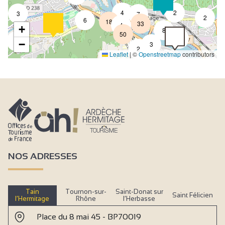
4
2
3
7
2
6
18
33
4
+
8
50
4
3
−
3
2
Leaflet
|
©
Openstreetmap
contributors
2
NOS ADRESSES
Tain
Tournon-sur-
Saint-Donat sur
Saint Félicien
l’Hermitage
Rhône
l’Herbasse
Place du 8 mai 45 - BP70019