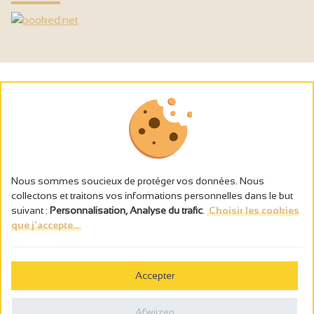
Nous sommes soucieux de protéger vos données. Nous
collectons et traitons vos informations personnelles dans le but
suivant :
Personnalisation, Analyse du trafic
.
Choisir les cookies
que j'accepte...
L’abus d’alcool est dangereux pour la santé, à consommer avec
modération.
Accepter
Gestion des cookies
Wettelijke vermeldingen
Afwijzen
Politique de confidentialité