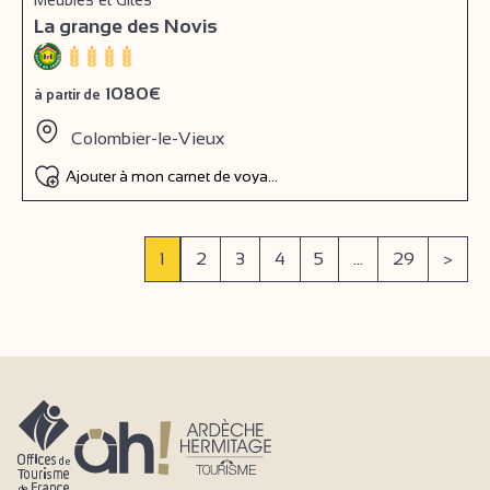
Meublés et Gîtes
La grange des Novis
1080€
à partir de
Colombier-le-Vieux
Ajouter à mon carnet de voyage
1
2
3
4
5
...
29
>