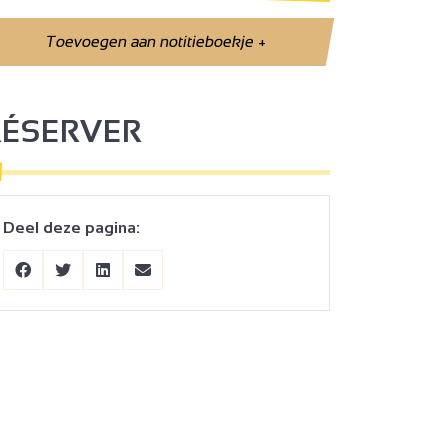
Toevoegen aan notitieboekje
+
RÉSERVER
Deel deze pagina: