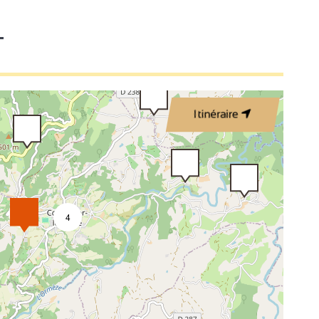
T
3
Itinéraire
2
4