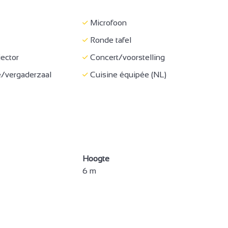
en inclusief
handdoeken
Microfoon
er
Diepvries
Ronde tafel
chine
Magnetron
ector
Concert/voorstelling
er
Ketel
/vergaderzaal
Cuisine équipée (NL)
kookplaat
Koffiezetapparaat
ve gebruik internet
DVD speler
rnet
Italiaanse douche
WC
Visueel alarm met flitslicht
erde plaats 330 cm
Regelmatige bodem zonder
Hoogte
00 m van plaats
obstakels
6 m
 doorgang 90 cm
Deurbreedte > 77 cm
t stoel +
Bed toegankelijk van
ruimte
minstens een kant 90 cm
3
oorstelling
Receptie