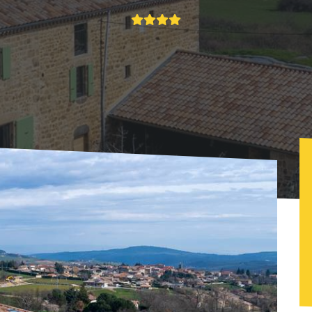
nts collectifs
Just'un instant