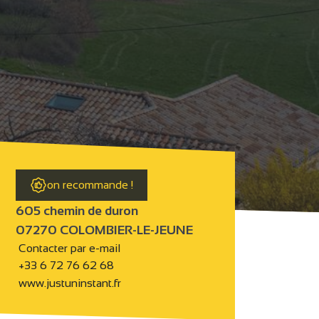
on recommande !
605 chemin de duron
07270 COLOMBIER-LE-JEUNE
Contacter par e-mail
+33 6 72 76 62 68
www.justuninstant.fr