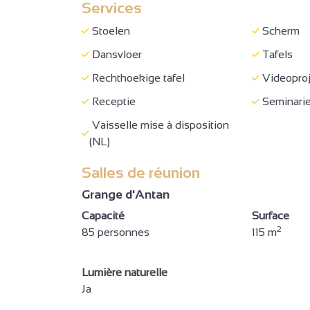
Services
Dekbed
Handdoek
Stoelen
Scherm
Kinderstoel
Stofzuig
Dansvloer
Tafels
Oven
Afwasma
Rechthoekige tafel
Videoproj
Koelkast
Haardrog
Receptie
Seminarie
Koffiezetapparaat
Inductie 
3
Vaisselle mise à disposition
Collectieve wasmachine
gratis pri
(NL)
7
Televisie
Wifi Inte
2
3
Salles de réunion
Privé sanitair
Aparte 
Grange d'Antan
Toegankelijk voor rolstoel
Gereserve
Capacité
Surface
zonder hulp
breed < 1
2
85 personnes
5
115 m
Geen hobbels > 2 cm
Minimale
WC + handgreep +
Douche me
Lumière naturelle
circulatieruimte
circulatie
Ja
4
4
Gereserveerde kamer
Concert/v