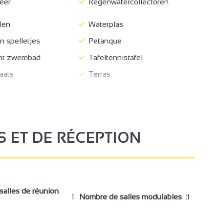
eer
Regenwatercollectoren
len
Waterplas
 spelletjes
Petanque
ht zwembad
Tafeltennistafel
aats
Terras
terras
Wasserij
aats
Privé parkeerterrein
en einde verblijf
Bedden gemaakt bij aankomst
S ET DE RÉCEPTION
er
Niet roken
eetkamer
Bank
cm
Bed 140 cm
alles de réunion
1
Nombre de salles modulables :
1
riaal
Babybed
Inclusief lakens en