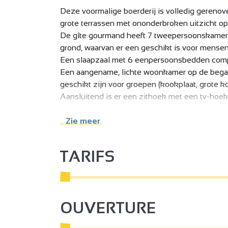
Deze voormalige boerderij is volledig gereno
grote terrassen met ononderbroken uitzicht o
De gîte gourmand heeft 7 tweepersoonskamer
grond, waarvan er een geschikt is voor mensen
Een slaapzaal met 6 eenpersoonsbedden compl
Een aangename, lichte woonkamer op de begane
geschikt zijn voor groepen (kookplaat, grote ko
Aansluitend is er een zithoek met een tv-hoek
Vanuit deze ruimte heb je toegang tot twee te
en een ononderbroken uitzicht, en het tweede,
Zie meer
TARIFS
OUVERTURE