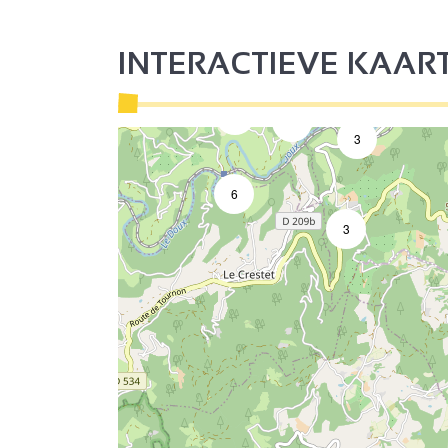
2
Seminarie/vergaderzaal
2
INTERACTIEVE KAAR
3
9
3
4
2
3
6
3