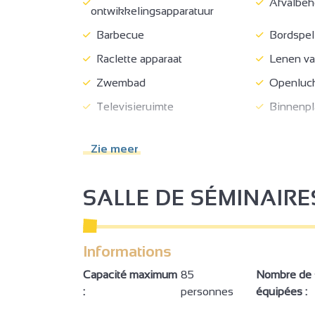
Afvalbeh
ontwikkelingsapparatuur
Barbecue
Bordspel
Raclette apparaat
Lenen van
Zwembad
Openluc
Televisieruimte
Binnenpl
Tuin
Overdekt 
Zie meer
Naast eigenaar
Parkeerpl
Ladestations voor elektrische
Schoonmak
SALLE DE SÉMINAIRE
voertuigen
Gratis wifi
Vrij behe
Keukenhoek
Living / 
Informations
Slaapbank
Bed 90 
Capacité maximum
85
Nombre de s
Stapelbedden
Babymate
:
personnes
équipées :