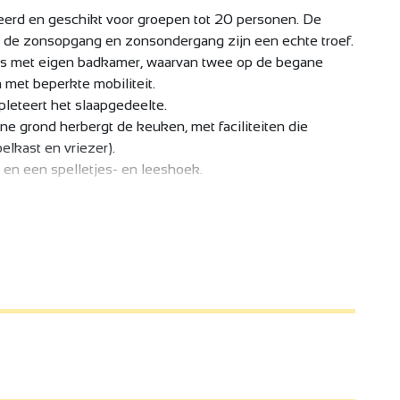
veerd en geschikt voor groepen tot 20 personen. De
p de zonsopgang en zonsondergang zijn een echte troef.
s met eigen badkamer, waarvan twee op de begane
 met beperkte mobiliteit.
eteert het slaapgedeelte.
 grond herbergt de keuken, met faciliteiten die
elkast en vriezer).
 en een spelletjes- en leeshoek.
rrassen, het eerste met uitzicht op de opkomende zon
 overdekt, met uitzicht op de ondergaande zon.