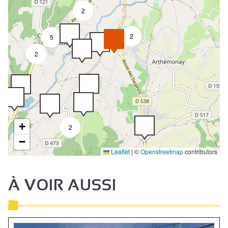
2
2
5
2
2
+
2
−
Leaflet
|
©
Openstreetmap
contributors
À VOIR AUSSI