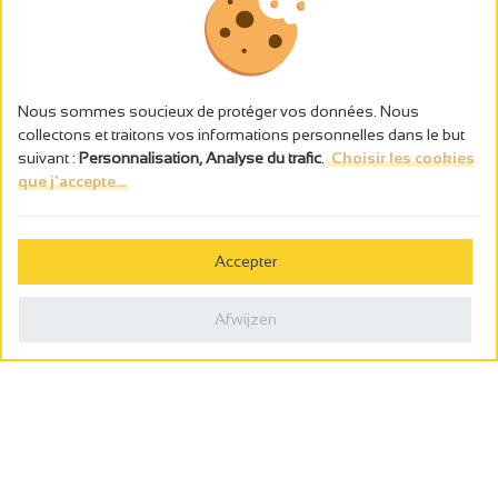
Nous sommes soucieux de protéger vos données. Nous
collectons et traitons vos informations personnelles dans le but
suivant :
Personnalisation, Analyse du trafic
.
Choisir les cookies
que j'accepte...
L’abus d’alcool est dangereux pour la santé, à consommer avec
modération.
Accepter
Gestion des cookies
Wettelijke vermeldingen
Afwijzen
Politique de confidentialité
Made in France by
Webcam
Billetterie
0
Wensenlijst