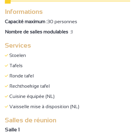
Huisdieren toegestaan
Informations
Verhuur lakens
Capacité maximum :
30 personnes
Verhuur zaal
Nombre de salles modulables :
1
Uitleen fietsen
Services
Keukenhoek
Keuken
Stoelen
Living / eetkamer
Tafels
Gezinskamer
Ronde tafel
Stapelbedden
Rechthoekige tafel
Babymateriaal
Cuisine équipée (NL)
Babybadje
Vaisselle mise à disposition (NL)
Kinderstoel
Salles de réunion
Diepvries
Salle 1