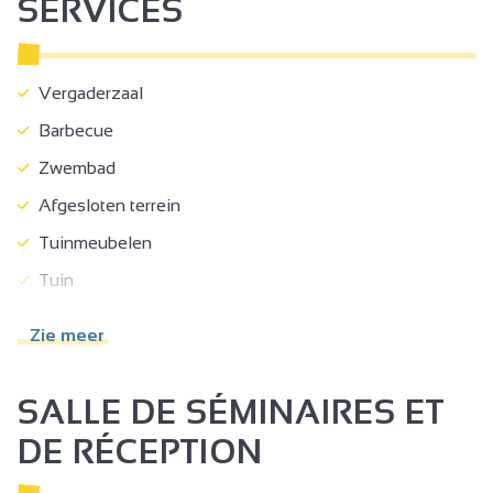
SERVICES
Vergaderzaal
Barbecue
Zwembad
Afgesloten terrein
Tuinmeubelen
Tuin
Gemeenschappelijke tuin
Zie meer
Afdak voor fiets of mountainbike
Naast eigenaar
SALLE DE SÉMINAIRES ET
Parkeerplaats
DE RÉCEPTION
Parking autobussen