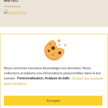
MÉTÉO
Nous sommes soucieux de protéger vos données. Nous
collectons et traitons vos informations personnelles dans le but
suivant :
Personnalisation, Analyse du trafic
.
Choisir les cookies
que j'accepte...
L’abus d’alcool est dangereux pour la santé, à consommer avec
modération.
Accepter
Gestion des cookies
Wettelijke vermeldingen