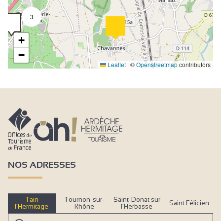
3
+
−
Leaflet
|
©
Openstreetmap
contributors
NOS ADRESSES
Tain
Tournon-sur-
Saint-Donat sur
Saint Félicien
l’Hermitage
Rhône
l’Herbasse