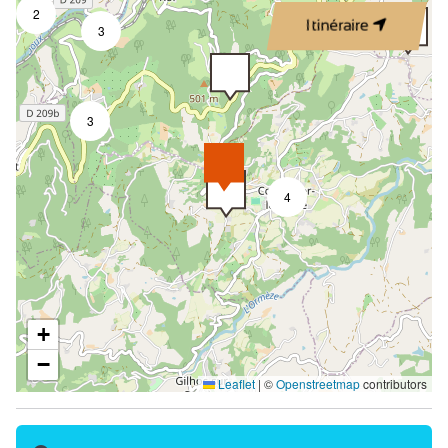
2
Itinéraire
3
3
4
+
−
Leaflet
|
©
Openstreetmap
contributors