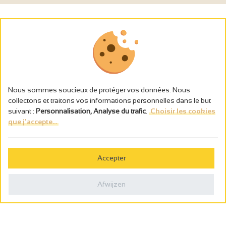
Nous sommes soucieux de protéger vos données. Nous
collectons et traitons vos informations personnelles dans le but
suivant :
Personnalisation, Analyse du trafic
.
Choisir les cookies
que j'accepte...
L’abus d’alcool est dangereux pour la santé, à consommer avec
modération.
Accepter
Gestion des cookies
Wettelijke vermeldingen
Afwijzen
Politique de confidentialité
Made in France by