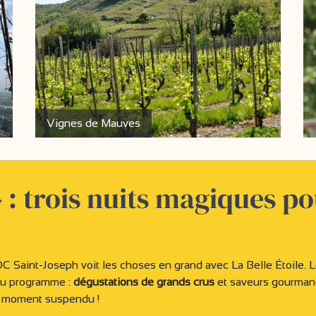
Vignes de Mauves
 » : trois nuits magiques p
OC Saint-Joseph voit les choses en grand avec La Belle Étoile. 
 Au programme :
dégustations de grands crus
et saveurs gourman
 moment suspendu !