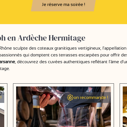
Je réserve ma soirée !
eph en Ardèche Hermitage
Rhône sculpte des coteaux granitiques vertigineux, l'appellatio
assionnés qui domptent ces terrasses escarpées pour offrir des 
arsanne
, découvrez des cuvées authentiques reflétant l'âme d'un
itage.
!
on recommande !