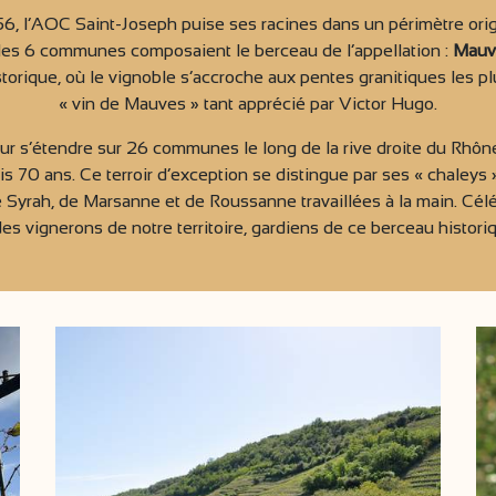
6, l’AOC Saint-Joseph puise ses racines dans un périmètre origin
eules 6 communes composaient le berceau de l’appellation :
Mauve
orique, où le vignoble s’accroche aux pentes granitiques les plus
« vin de Mauves » tant apprécié par Victor Hugo.
our s’étendre sur 26 communes le long de la rive droite du Rhône
s 70 ans. Ce terroir d’exception se distingue par ses « chaleys 
Syrah, de Marsanne et de Roussanne travaillées à la main. Céléb
es vignerons de notre territoire, gardiens de ce berceau histori