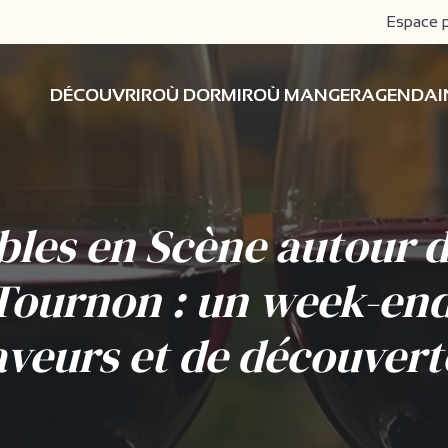
Espace 
DÉCOUVRIR
OÙ DORMIR
OÙ MANGER
AGENDA
bles en Scène autour d
Tournon : un week-en
aveurs et de découvert