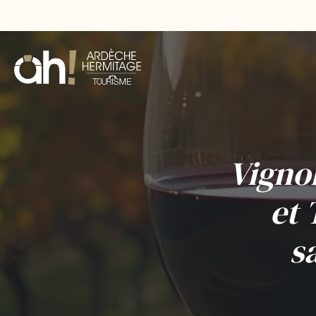
Vigno
et 
s