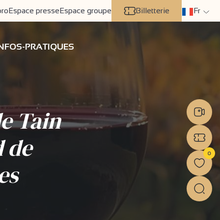
pro
Espace presse
Espace groupe
Billetterie
Fr
INFOS-PRATIQUES
e Tain
d de
0
es