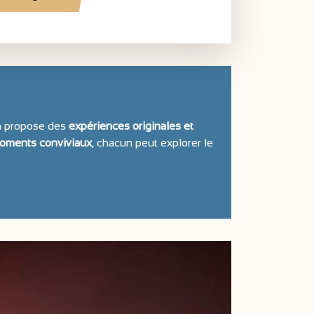
on propose des
expériences originales et
 moments conviviaux
, chacun peut explorer le