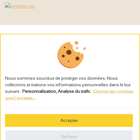
Nous sommes soucieux de protéger vos données. Nous
collectons et traitons vos informations personnelles dans le but
suivant :
Personnalisation, Analyse du trafic
.
Choisir les cookies
que j'accepte...
L’abus d’alcool est dangereux pour la santé, à consommer avec
modération.
Accepter
Gestion des cookies
Mentions légales
Refuser
Politique de confidentialité