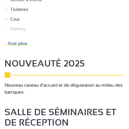
Toilettes
Cour
Parking
Parking autocar
Voir plus
Parking privé
Animaux acceptés
NOUVEAUTÉ 2025
Camping-cars autorisés
Accès autocar
Nouveau caveau d'accueil et de dégustation au milieu des
Boutique
barriques.
Hébergement
Boutique en ligne
SALLE DE SÉMINAIRES ET
Exportation internationale
DE RÉCEPTION
Accessible en fauteuil roulant avec aide