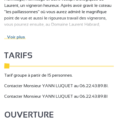
Laurent, un vigneron heureux. Après avoir gravit le coteau
"les paillassonnes" où vous aurez admiré le magnifique
point de vue et aussi le rigoureux travail des vignerons,
vous pourrez ensuite, au Domaine Laurent Habrard,
déguster les vins biologiques de ces terroirs d'exception.
C'est Monsieur YANN LUQUET qui vous accueillera
Voir plus
chaleureusement. Sa passion pour l'univers de Bacchus
vous accompagnera dans ce moment authentique et
TARIFS
convivial où vous découvrirez le quotidien d'un vigneron,
ses vignes et ses vins.
Une expérience délicieuse à déguster sans modération.
AOC Crozes-Hermitage / Hermitage / Saint-Joseph
Tarif groupe à partir de 15 personnes.
Contacter Monsieur YANN LUQUET au 06.22.43.89.81.
Contacter Monsieur YANN LUQUET au 06.22.43.89.81
OUVERTURE