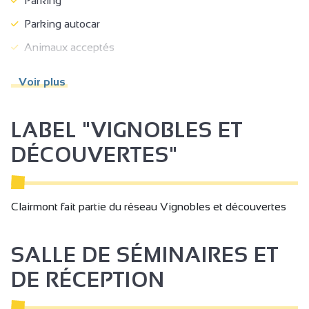
Parking
Parking autocar
Animaux acceptés
Camping-cars autorisés
Voir plus
Réservation obligatoire
Paniers Pique-nique
LABEL "VIGNOBLES ET
Location de salles
DÉCOUVERTES"
Visites guidées
Visites pédagogiques
Clairmont fait partie du réseau Vignobles et découvertes
Boutique en ligne
Vente à la propriété
SALLE DE SÉMINAIRES ET
Accès Internet privatif Wifi
DE RÉCEPTION
Personnel d’accueil sensibilisé à l’accueil des
personnes en situation de handicap