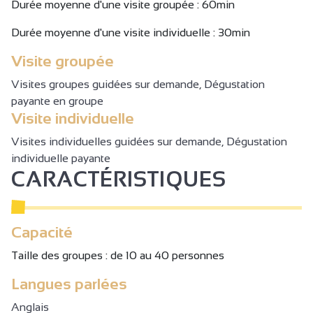
Durée moyenne d'une visite groupée : 60min
19€/personne
Durée moyenne d'une visite individuelle : 30min
Evasion Zen
Visite découverte, dégustation, pique-nique à savourer où
Visite groupée
l’envie vous mène, puis déambulation au Jardin Zen, havre
Visites groupes guidées sur demande, Dégustation
de paix d’Erik Borja.
payante en groupe
Visite individuelle
80€ pour 2 personnes, une bouteille de vin incluse.
Visites individuelles guidées sur demande, Dégustation
Possibilité de prolonger cette expérience avec une nuit
individuelle payante
CARACTÉRISTIQUES
insolite ou classique en chambre d’hôtes, en semaine ou
week-end, tarifs nous consulter.
Dégustation sans réservation, du lundi au samedi, pendant
Capacité
les horaires d’ouverture.
Taille des groupes : de 10 au 40 personnes
Activités complémentaires : séminaires d’entreprise,
Langues parlées
privatisation du caveau ; merci de nous contacter.
Anglais