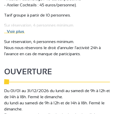
C'est cette envie de partage qui nous inspire à vous
- Atelier Cocktails : 45 euros/personne).
accueillir pour vous transmettre les secrets d'élaboration
Tarif groupe à partir de 10 personnes.
de nos cuvées à travers une multitude d'activités !
Sur réservation, 4 personnes minimum.
Nous nous réservons le droit d'annuler l'activité 24h à
Voir plus
l'avance en cas de manque de participants.
Sur réservation, 4 personnes minimum.
Nous nous réservons le droit d'annuler l'activité 24h à
l'avance en cas de manque de participants.
OUVERTURE
Du 01/01 au 31/12/2026 du lundi au samedi de 9h à 12h et
de 14h à 18h. Fermé le dimanche.
du lundi au samedi de 9h à 12h et de 14h à 18h. Fermé le
dimanche.