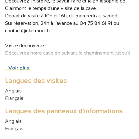
Découvrez l’histoire, le savoir-faire et la philosophie de
Clairmont le temps d’une visite de la cave.
Départ de visite à 10h et 16h, du mercredi au samedi.
Sur réservation, 24h à l’avance au 04 75 84 61 91 ou
contact@clairmont.fr.
Visite découverte
Découvrez notre cave en suivant le cheminement jusqu’à
la bouteille puis profitez d’une dégustation de six cuvées.
Voir plus
10€/personne
Langues des visites
Visite dégustation « domaines »
Anglais
Percez les secrets de l’élaboration de nos cuvées «
Français
domaines » à travers une visite exclusive de la cave.
Langues des panneaux d’informations
Ponctuez ce moment au coeur de notre chai à barriques
pour la dégustation d’une sélection de nos cuvées
Anglais
parcellaires.
Français