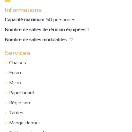
Accessible en fauteuil roulant en autonomie
Informations
Accessible en fauteuil roulant avec aide
Capacité maximum :
50 personnes
Entrée accessible
Nombre de salles de réunion équipées :
1
Ascenseur aux normes
Nombre de salles modulables :
2
Mobilier/Comptoir d'accueil adapté aux personnes en
Services
fauteuil roulant
WC + barre d'appui + espace de circulation
Chaises
Site, bâtiment totalement accessible
Ecran
Réception
Micro
Foire/Salon/exposition
Paper board
Séminaire/réunion
Régie son
Tables
Mange-debout