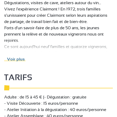
Dégustations, visites de cave, ateliers autour du vin...
Vivez l'expérience Clairmont ! En 1972, trois familles
s'unissaient pour créer Clairmont selon leurs aspirations
de partage, de travail bien fait et de bien-être.
Forts d'un savoir-faire de plus de 50 ans, les jeunes
prennent la relève et de nouveaux vignerons nous ont
rejoints.
Ce sont aujourd'hui neuf familles et quatorze vignerons,
aux côtés d'une équipe de dix personnes qui œuvrent des
terres à la bouteille pour vous offrir le meilleur de nos 130
Voir plus
hectares en Crozes-Hermitage, Saint-Joseph et Collines
Rhodaniennes.
TARIFS
Chaque récolte apportée par les vignerons est envisagée
de manière indépendante pour produire des vins
particuliers et différents mais qui portent la même
signature d'exigence et de qualité portée par tous.
Adulte : de 15 à 45 € (- Dégustation : gratuite
Clairmont, c'est un esprit collectif vivant, fier de créer "Le
- Visite Découverte : 15 euros/personne
Vin Ensemble !", rattaché plus que jamais au savoir-faire et
- Atelier Initiation à la dégustation : 40 euros/personne
au bien commun.
- Atelier Assemblage : 40 euros/personne