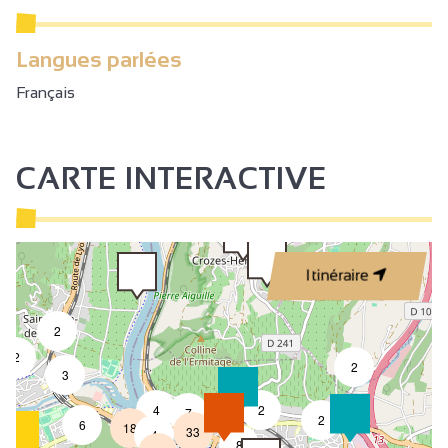
Langues parlées
Français
CARTE INTERACTIVE
Itinéraire
2
2
2
3
4
2
7
2
6
18
33
4
8