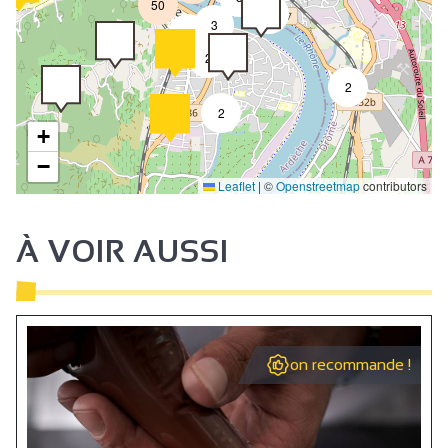
50
4
3
2
2
2
2
+
−
Leaflet
|
©
Openstreetmap
contributors
À VOIR AUSSI
on recommande !