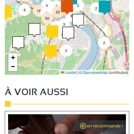
4
2
7
2
6
18
33
4
8
50
4
3
2
2
2
2
+
−
Leaflet
|
©
Openstreetmap
contributors
À VOIR AUSSI
on recommande !