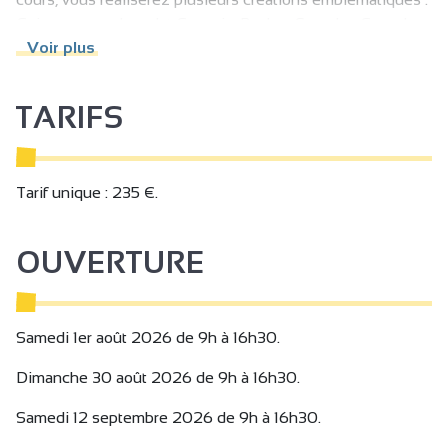
Guimauve au chocolat Guanaja, Rocher Crunchy, Ganache
cadrée "Comète" au praliné, Tablette Dulcey.
Voir plus
TARIFS
Tarif unique : 235 €.
OUVERTURE
Samedi 1er août 2026 de 9h à 16h30.
Dimanche 30 août 2026 de 9h à 16h30.
Samedi 12 septembre 2026 de 9h à 16h30.