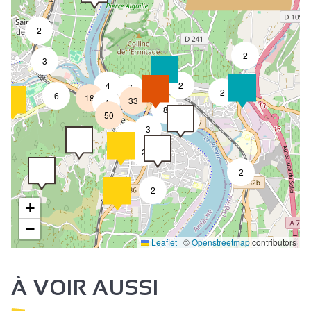
2
2
3
4
2
7
2
6
18
33
4
8
50
4
3
2
2
2
2
+
−
Leaflet
|
©
Openstreetmap
contributors
À VOIR AUSSI