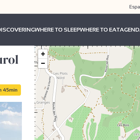
Espa
DISCOVERING
WHERE TO SLEEP
WHERE TO EAT
AGEND
+
urol
−
2h 45min