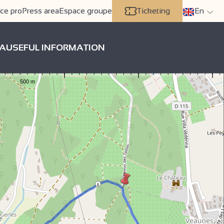
ce pro
Press area
Espace groupe
Ticketing
En
A
USEFUL INFORMATION
6