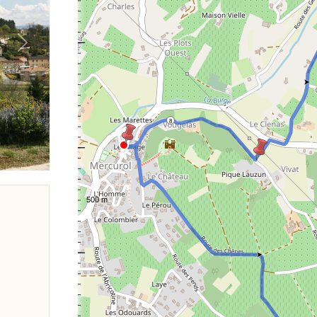
Next
8