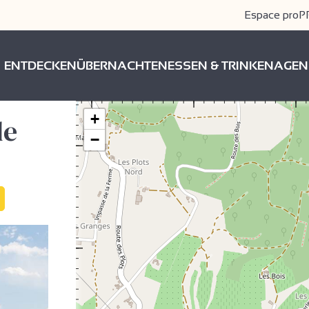
Espace pro
P
ENTDECKEN
ÜBERNACHTEN
ESSEN & TRINKEN
AGEN
+
de
−