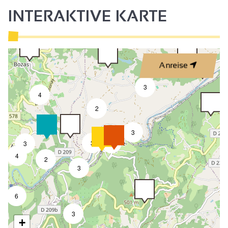
INTERAKTIVE KARTE
Anreise
3
4
2
3
3
9
3
4
2
3
6
3
+