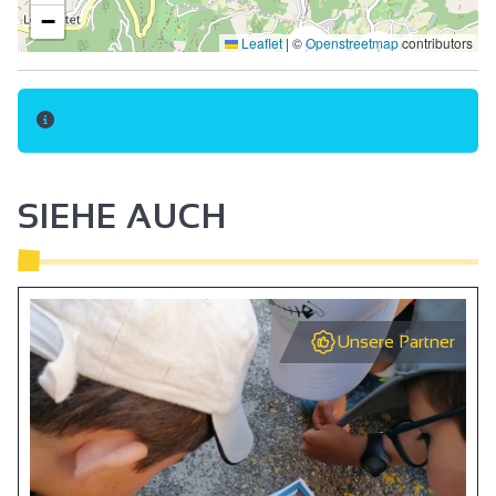
−
Leaflet
|
©
Openstreetmap
contributors
2
4
SIEHE AUCH
Unsere Partner