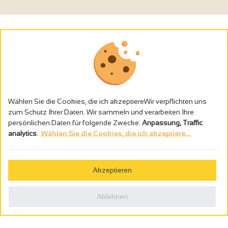
Wählen Sie die Cookies, die ich akzeptiereWir verpflichten uns
zum Schutz Ihrer Daten. Wir sammeln und verarbeiten Ihre
persönlichen Daten für folgende Zwecke:
Anpassung, Traffic
analytics
.
Wählen Sie die Cookies, die ich akzeptiere...
Alkoholmissbrauch ist gefährlich für die Gesundheit - trinken Sie in
Maβen
Akzeptieren
Gestion des cookies
Rechtliche Hinweise
Ablehnen
Politique de confidentialité
In Frankreich konzipiert von