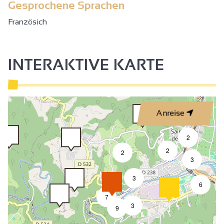
Gesprochene Sprachen
Französich
INTERAKTIVE KARTE
Anreise
2
2
2
3
3
6
7
3
9