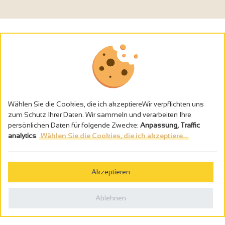
Wählen Sie die Cookies, die ich akzeptiereWir verpflichten uns
zum Schutz Ihrer Daten. Wir sammeln und verarbeiten Ihre
persönlichen Daten für folgende Zwecke:
Anpassung, Traffic
analytics
.
Wählen Sie die Cookies, die ich akzeptiere...
Alkoholmissbrauch ist gefährlich für die Gesundheit - trinken Sie in
Maβen
Akzeptieren
Gestion des cookies
Rechtliche Hinweise
Ablehnen
Politique de confidentialité
In Frankreich konzipiert von