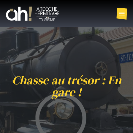
Chasse au trésor : En
gare !