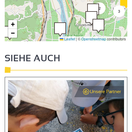
2
3
+
−
Leaflet
|
©
Openstreetmap
contributors
SIEHE AUCH
Unsere Partner