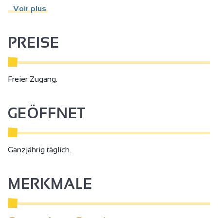
Voir plus
Planen Sie je nach Wetterlage angemessene Kleidung und
Turnschuhe ein. Das Ende der Strecke kann recht steil
PREISE
sein.
Freier Zugang.
GEÖFFNET
Ganzjährig täglich.
MERKMALE