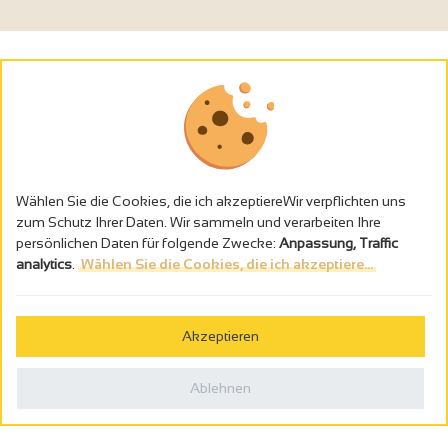
Wählen Sie die Cookies, die ich akzeptiereWir verpflichten uns
zum Schutz Ihrer Daten. Wir sammeln und verarbeiten Ihre
persönlichen Daten für folgende Zwecke:
Anpassung, Traffic
analytics
.
Wählen Sie die Cookies, die ich akzeptiere...
Alkoholmissbrauch ist gefährlich für die Gesundheit - trinken Sie in
Maβen
Akzeptieren
Gestion des cookies
Rechtliche Hinweise
Ablehnen
Politique de confidentialité
In Frankreich konzipiert von