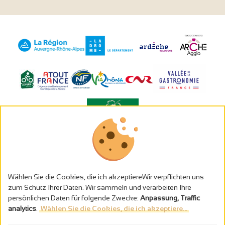
Alkoholmissbrauch ist gefährlich für die Gesundheit - trinken Sie in
Maβen
Gestion des cookies
Wählen Sie die Cookies, die ich akzeptiereWir verpflichten uns
Rechtliche Hinweise
zum Schutz Ihrer Daten. Wir sammeln und verarbeiten Ihre
Politique de confidentialité
persönlichen Daten für folgende Zwecke:
Anpassung, Traffic
In Frankreich konzipiert von
analytics
.
Wählen Sie die Cookies, die ich akzeptiere...