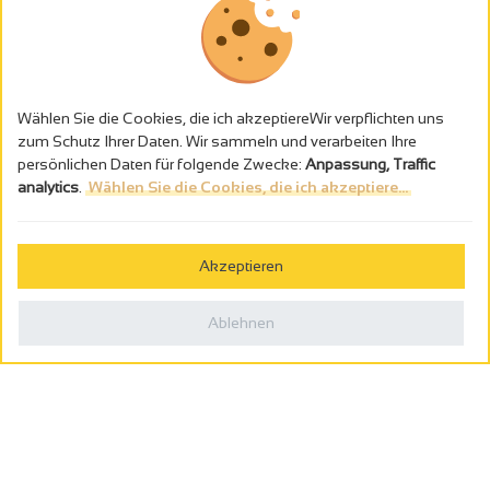
Wählen Sie die Cookies, die ich akzeptiereWir verpflichten uns
zum Schutz Ihrer Daten. Wir sammeln und verarbeiten Ihre
persönlichen Daten für folgende Zwecke:
Anpassung, Traffic
analytics
.
Wählen Sie die Cookies, die ich akzeptiere...
Alkoholmissbrauch ist gefährlich für die Gesundheit - trinken Sie in
Maβen
Akzeptieren
Gestion des cookies
Rechtliche Hinweise
Ablehnen
Politique de confidentialité
In Frankreich konzipiert von
Webcam
Billetterie
0
Reiseplaner