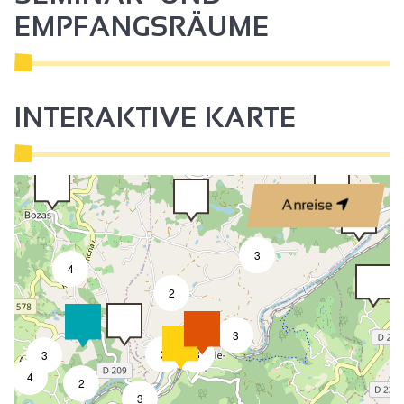
EMPFANGSRÄUME
INTERAKTIVE KARTE
Anreise
3
4
2
3
3
8
3
4
2
3