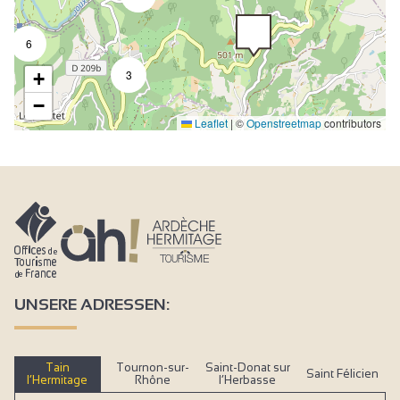
6
3
+
−
Leaflet
|
©
Openstreetmap
contributors
UNSERE ADRESSEN:
Tain
Tournon-sur-
Saint-Donat sur
Saint Félicien
l’Hermitage
Rhône
l’Herbasse