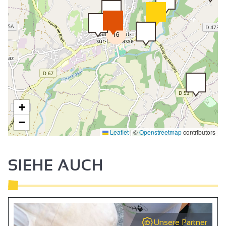
16
+
−
Leaflet
|
©
Openstreetmap
contributors
SIEHE AUCH
Unsere Partner