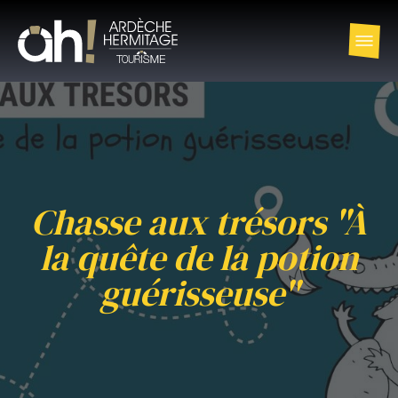
Chasse aux trésors "À
la quête de la potion
guérisseuse"