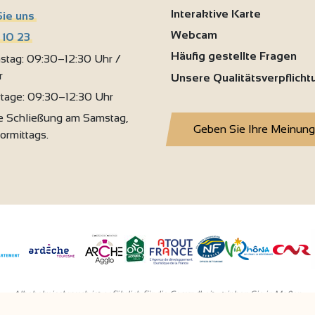
Interaktive Karte
Sie uns
Webcam
 10 23
Häufig gestellte Fragen
stag: 09:30–12:30 Uhr /
r
Unsere Qualitätsverpflich
rtage: 09:30–12:30 Uhr
 Schließung am Samstag,
Geben Sie Ihre Meinung
vormittags.
Alkoholmissbrauch ist gefährlich für die Gesundheit - trinken Sie in Maβen