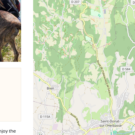
Next
njoy the