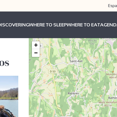
Espa
DISCOVERING
WHERE TO SLEEP
WHERE TO EAT
AGEND
+
−
os