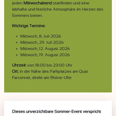
jeden
Mittwochabend
stattfinden und eine
lebhafte und festliche Atmosphäre im Herzen des
Sommers bieten.
Wichtige Termine:
Mittwoch, 8. Juli 2026
Mittwoch, 29. Juli 2026
Mittwoch, 12. August 2026
Mittwoch, 19. August 2026
Uhrzeit:
von 18:00 bis 23:00 Uhr
Ort:
in der Nähe des Parkplatzes am Quai
Farconnet, direkt am Rhône-Ufer
Dieses unverzichtbare Sommer-Event verspricht