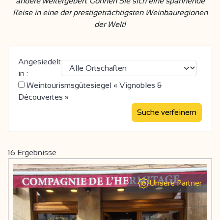
andere weitergeben. Gönnen Sie sich eine spannende
Reise in eine der prestigeträchtigsten Weinbauregionen
der Welt!
Angesiedelt
in :
Weintourismsgütesiegel « Vignobles &
Découvertes »
16
Ergebnisse
Unsere Partner