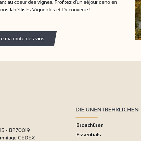
nt au coeur des vignes. Profitez d'un séjour oeno en
nos labéllisés Vignobles et Découverte !
re ma route des vins
DIE UNENTBEHRLICHEN
Broschüren
 45 - BP70019
Essentials
ermitage CEDEX