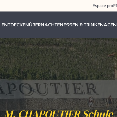
Espace pro
P
ENTDECKEN
ÜBERNACHTEN
ESSEN & TRINKEN
AGEN
M. CHAPOUTIER Schule