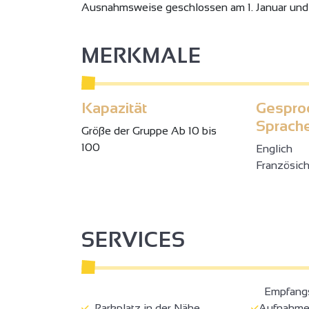
Ausnahmsweise geschlossen am 1. Januar und
MERKMALE
Kapazität
Gespro
Sprach
Gröβe der Gruppe Ab 10 bis
100
Englich
Französic
SERVICES
Empfangsp
Parkplatz in der Nähe
Aufnahme