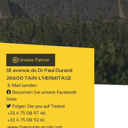
Unsere Partner
18 avenue du Dr Paul Durand
26600 TAIN-L'HERMITAGE
E-Mail senden
Besuchen Sie unsere Facebook
Seite
Folgen Sie uns auf Twitter
+33 4 75 08 97 46
+33 4 75 08 92 61
www.chapoutier-ecole.com