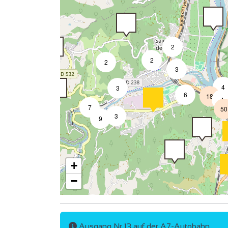
2
2
2
3
4
3
6
18
4
7
50
3
9
+
−
2
4
Ausgang Nr 13 auf der A7-Autobahn