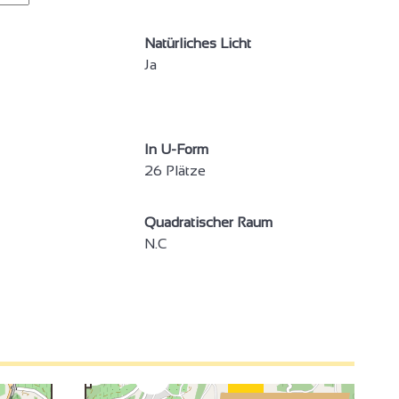
Natürliches Licht
Ja
4
In U-Form
26 Plätze
Quadratischer Raum
N.C
3
2
2
3