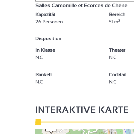
Salles Camomille et Ecorces de Chêne
Kapazität
Bereich
2
2
26 Personen
51 m
2
Disposition
In Klasse
Theater
N.C
N.C
3
2
Bankett
Cocktail
N.C
N.C
2
3
INTERAKTIVE KARTE