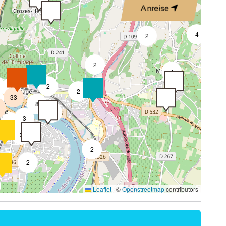
Anreise
4
2
2
4
2
7
2
33
8
4
3
2
2
2
2
Leaflet
|
©
Openstreetmap
contributors
4
2