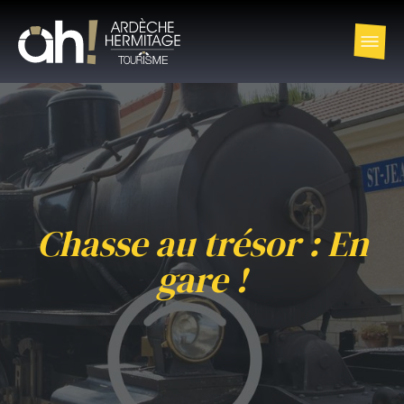
Chasse au trésor : En
gare !