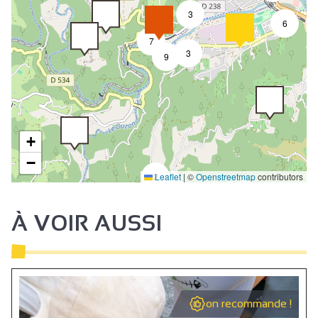
3
6
7
3
9
+
−
Leaflet
2
|
©
Openstreetmap
contributors
À VOIR AUSSI
on recommande !