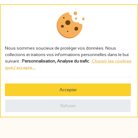
Nous sommes soucieux de protéger vos données. Nous
collectons et traitons vos informations personnelles dans le but
suivant :
Personnalisation, Analyse du trafic
.
Choisir les cookies
que j'accepte...
L’abus d’alcool est dangereux pour la santé, à consommer avec
modération.
Accepter
Gestion des cookies
Mentions légales
Refuser
Politique de confidentialité
Fait en france par
Webcam