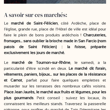
A savoir sur ces marchés:
Le
marché de Saint-Félicien
, côté Ardèche, place de
l’église, grande rue, place de l’Hôtel de ville est idéal pour
faire le plein de bons produits ardéchois !
Charcuteries,
fromages... sans oublier la brioche made in San Farcio (nom
patois de Saint Félicien) : la foisse, préparée
exclusivement les jours de marché.
Le
marché de Tournon-sur-Rhône
, le samedi, a la
particularité d’être scindé en deux.
Le marché dit forain,
vêtements, paniers, bijoux... sur les places de la résistance
et Carnot
, parfait pour faire quelques emplettes et
musarder sur les terrasses des nombreux cafés voisins.
Place Jean Jaurès, le marché aux fruits et légumes, pour les
plus gourmands
. Petit conseil : suivez les locaux, ils
connaissent les meilleurs stands. Traversez la passerelle
piétonne, pour profiter du marché de Tain l'Hermitage les