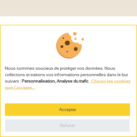
Nous sommes soucieux de protéger vos données. Nous
collectons et traitons vos informations personnelles dans le but
suivant :
Personnalisation, Analyse du trafic
.
Choisir les cookies
que j'accepte...
L’abus d’alcool est dangereux pour la santé, à consommer avec
modération.
Accepter
Gestion des cookies
Mentions légales
Refuser
Politique de confidentialité
Fait en france par