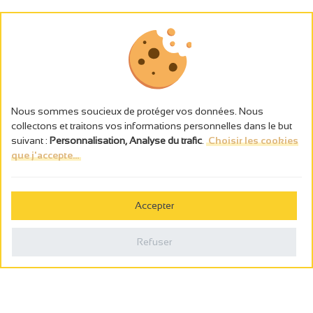
Nous sommes soucieux de protéger vos données. Nous
collectons et traitons vos informations personnelles dans le but
suivant :
Personnalisation, Analyse du trafic
.
Choisir les cookies
que j'accepte...
L’abus d’alcool est dangereux pour la santé, à consommer avec
modération.
Accepter
Gestion des cookies
Mentions légales
Refuser
Politique de confidentialité
Fait en france par
Webcam