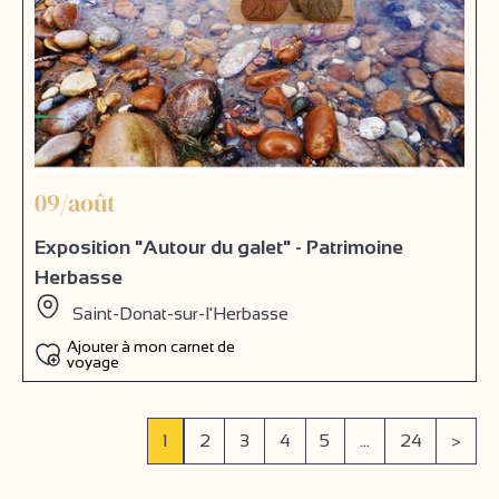
09/août
Exposition "Autour du galet" - Patrimoine
Herbasse
Saint-Donat-sur-l'Herbasse
Ajouter à mon carnet de
voyage
1
2
3
4
5
...
24
>