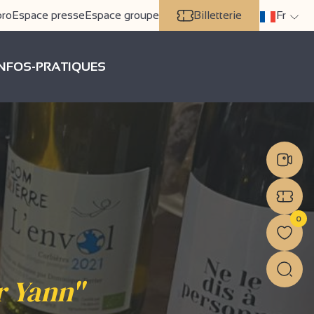
pro
Espace presse
Espace groupe
Billetterie
Fr
INFOS-PRATIQUES
0
r Yann"