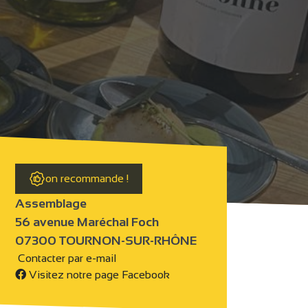
on recommande !
Assemblage
56 avenue Maréchal Foch
07300 TOURNON-SUR-RHÔNE
Contacter par e-mail
Visitez notre page Facebook