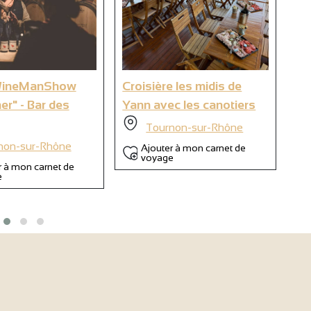
9
6
WineManShow
Croisière les midis de
Ya
ner" - Bar des
Yann avec les canotiers
oe
so
Tournon-sur-Rhône
non-sur-Rhône
Ajouter à mon carnet de
voyage
r à mon carnet de
e