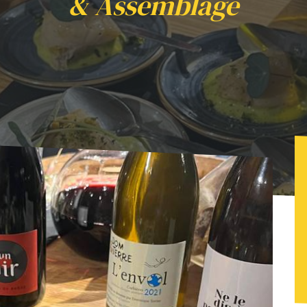
& Assemblage
e vins avec "Epicur Yann" & Assemblage