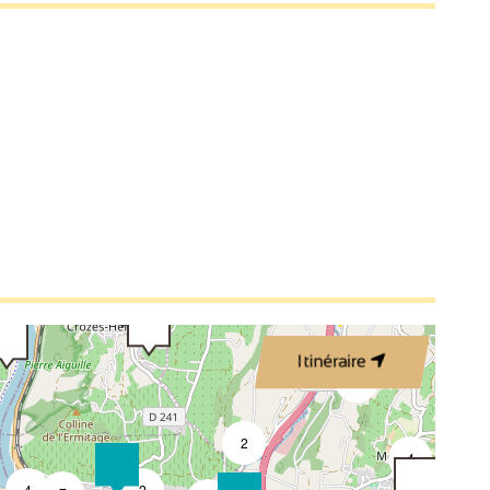
3
3
2
2
3
Itinéraire
4
2
2
4
4
2