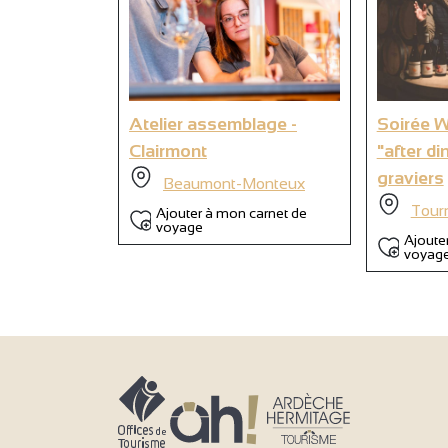
9
Atelier assemblage -
Soirée 
Clairmont
"after di
graviers
Beaumont-Monteux
Tour
Ajouter à mon carnet de
voyage
Ajoute
voyag