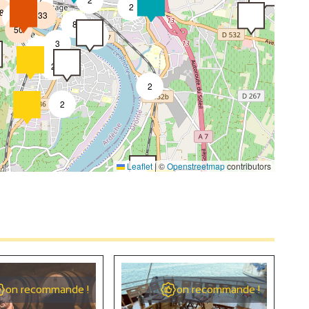
7
2
8
33
4
8
50
4
3
2
2
2
2
4
Leaflet
|
©
Openstreetmap
contributors
2
4
2
on recommande !
on recommande !