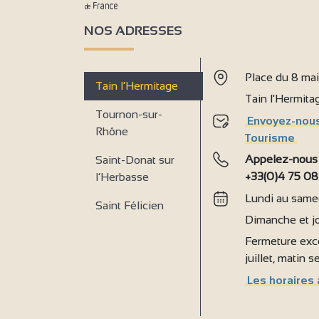
NOS ADRESSES
Place du 8 ma
Tain l’Hermitage
Tain l'Hermit
Tournon-sur-
Envoyez-nous
Rhône
Tourisme
Appelez-nous
Saint-Donat sur
+33(0)4 75 08
l’Herbasse
Lundi au samed
Saint Félicien
Dimanche et jo
Fermeture exce
juillet, matin 
Les horaires 