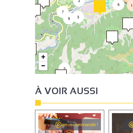
3
6
1
7
3
9
+
−
2
À VOIR AUSSI
2
on recommande !