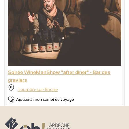
Soirée WineManShow "after diner" - Bar des
graviers
Tournon-sur-Rhône
Ajouter à mon carnet de voyage