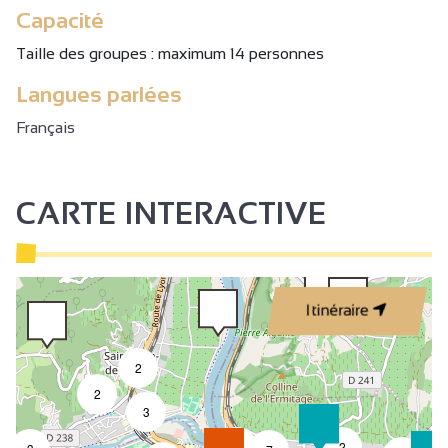
Capacité
Samedi 5 décembre 2026 de 20h à 22h.
Taille des groupes : maximum 14 personnes
Langues parlées
Français
CARTE INTERACTIVE
Itinéraire
2
2
3
4
2