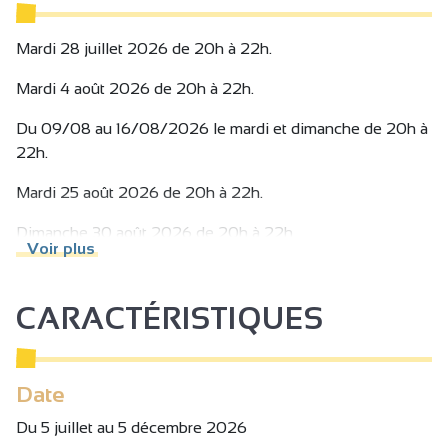
soyez amateur éclairé, curieux occasionnel ou totalement
novice, le spectacle est pensé pour tous les publics !
Mardi 28 juillet 2026 de 20h à 22h.
Pas de discours technique ni de leçon académique — ici,
Mardi 4 août 2026 de 20h à 22h.
on rit, on découvre et on partage !
Du 09/08 au 16/08/2026 le mardi et dimanche de 20h à
22h.
Mardi 25 août 2026 de 20h à 22h.
Dimanche 30 août 2026 de 20h à 22h.
Voir plus
Samedi 5 septembre 2026 de 20h à 22h.
CARACTÉRISTIQUES
Samedi 26 septembre 2026 de 20h à 22h.
Samedi 3 octobre 2026 de 20h à 22h.
Date
Samedi 14 novembre 2026 de 20h à 22h.
Du 5 juillet au 5 décembre 2026
Samedi 28 novembre 2026 de 20h à 22h.