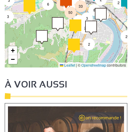
3
7
2
6
18
33
4
8
50
4
3
3
2
2
2
2
+
−
Leaflet
|
©
Openstreetmap
contributors
À VOIR AUSSI
on recommande !