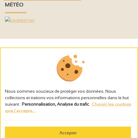
MÉTÉO
Nous sommes soucieux de protéger vos données. Nous
collectons et traitons vos informations personnelles dans le but
suivant :
Personnalisation, Analyse du trafic
.
Choisir les cookies
que j'accepte...
L’abus d’alcool est dangereux pour la santé, à consommer avec
modération.
Accepter
Gestion des cookies