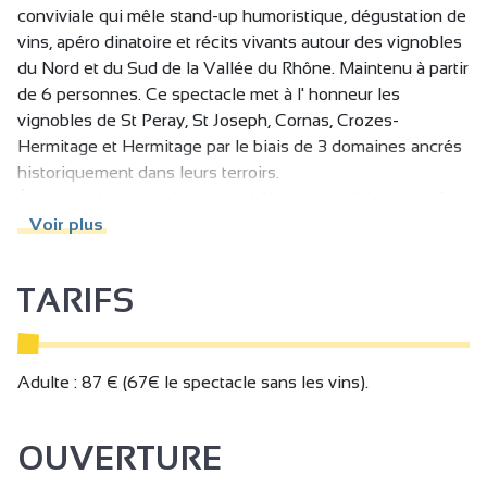
conviviale qui mêle stand-up humoristique, dégustation de
vins, apéro dinatoire et récits vivants autour des vignobles
du Nord et du Sud de la Vallée du Rhône. Maintenu à partir
de 6 personnes. Ce spectacle met à l' honneur les
vignobles de St Peray, St Joseph, Cornas, Crozes-
Hermitage et Hermitage par le biais de 3 domaines ancrés
historiquement dans leurs terroirs.
À travers des micro-histoires drôles, accessibles et parfois
décalées, Epicur'Yann raconte le vin autrement.
Voir plus
La dégustation se compose précisément de 4 vins blancs,
TARIFS
4 vins rouges et 1 vin champagnisé, chacun servant de fil
conducteur à un récit court, clair et vivant. Elle est
accompagnée d’un apéro dinatoire fingers food créé par
Romane et Cyprien du Moderne. Une formule gourmande
Adulte : 87 € (67€ le spectacle sans les vins).
et conviviale, imaginée pour accompagner l’expérience et
combler les plus beaux appétits en fin de soirée.
OUVERTURE
Aucune connaissance en vin n’est nécessaire : Que vous