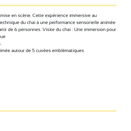
e mise en scène. Cette expérience immersive au
echnique du chai à une performance sensorielle animée
rtir de 6 personnes. Visite du chai : Une immersion pour
que
.
animée autour de 5 cuvées emblématiques
 Que vous soyez amateur éclairé, curieux occasionnel
ur tous les publics !
ue — ici, on rit, on découvre et on partage !