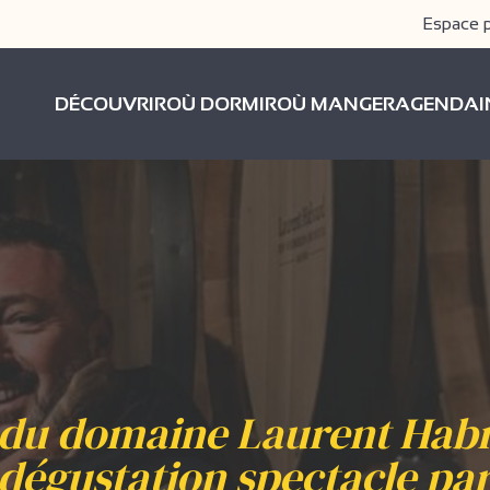
Espace 
DÉCOUVRIR
OÙ DORMIR
OÙ MANGER
AGENDA
e du domaine Laurent Habr
dégustation spectacle pa