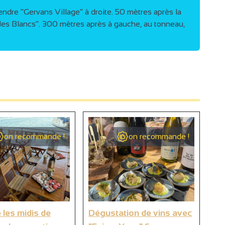
ndre "Gervans Village" à droite. 50 mètres après la
2
e des Blancs". 300 mètres après à gauche, au tonneau,
4
4
2
7
2
18
33
4
8
50
4
3
2
2
2
2
on recommande !
on recommande !
4
2
4
 les midis de
Dégustation de vins avec
Ya