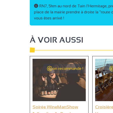
2
RN7, 5km au nord de Tain l'Hermitage, pre
2
2
place de la mairie prendre à droite la "rout
3
vous êtes arrivé !
3
6
7
3
9
À VOIR AUSSI
on recommande !
2
Soirée WineManShow
Croisière