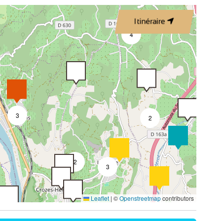
Itinéraire
4
3
3
2
2
3
Leaflet
|
©
Openstreetmap
contributors
4
2