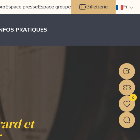
pro
Espace presse
Espace groupe
Billetterie
Fr
INFOS-PRATIQUES
0
ard et
r