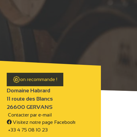
on recommande !
Domaine Habrard
11 route des Blancs
26600 GERVANS
Contacter par e-mail
Visitez notre page Facebook
+33 4 75 08 10 23