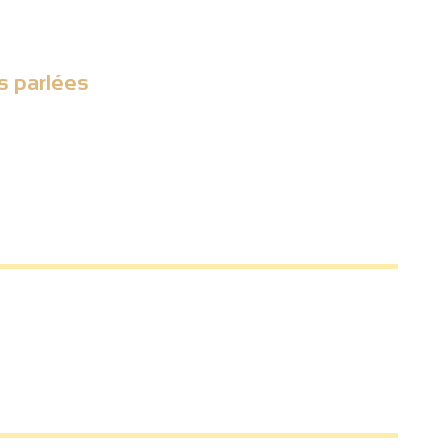
s parlées
3