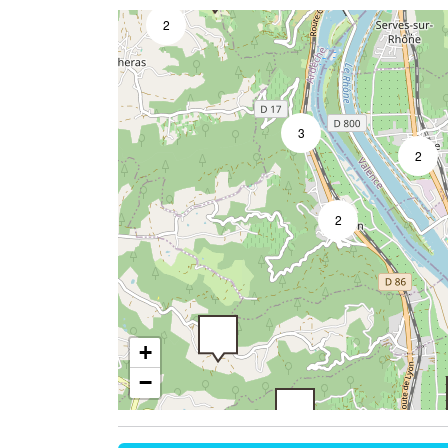
2
3
3
2
2
+
−