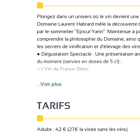
Plongez dans un univers où le vin devient un
Domaine Laurent Habrard mêle la découverte t
par le sommelier "Epicur’Yann". Maintenue à pa
comprendre la philosophie du Domaine, ainsi 
les secrets de vinification et d'élevage des vins
● Dégustation Spectacle : Une présentation 
du moment (servies en doses de 5 cl) :
○ 1 Vin de France Blanc.
○ 1 Hermitage Blanc.
○ 1 Crozes-Hermitage Rouge.
Voir plus
○ 1 Saint-Joseph Rouge.
○ 1 Crozes-Hermitage Rouge "Tête de cuvée".
TARIFS
Aucune connaissance en vin n’est nécessaire :
ou totalement novice, le spectacle est pensé po
Adulte : 42 € (27€ la visite sans les vins).
Pas de discours technique ni de leçon académiq