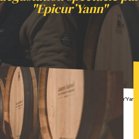
"Epicur’Yann"
ine Laurent Habrard et dégustation spectacle par "Epicur’Yann"