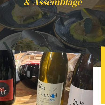
& Assemblage
ion de vins avec "Epicur Yann" & Assemblage