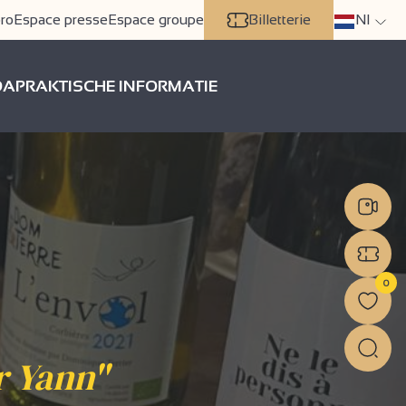
ro
Espace presse
Espace groupe
Billetterie
Nl
DA
PRAKTISCHE INFORMATIE
0
r Yann"