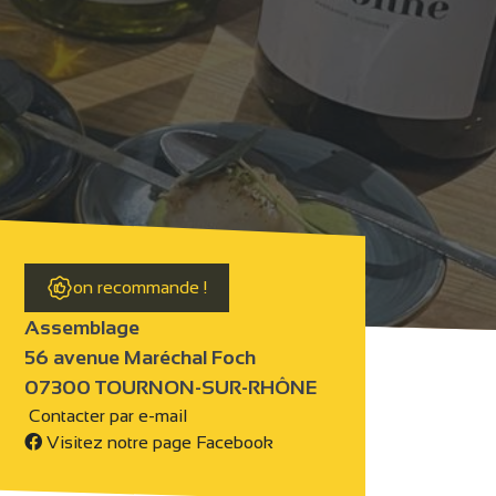
on recommande !
Assemblage
56 avenue Maréchal Foch
07300 TOURNON-SUR-RHÔNE
Contacter par e-mail
Visitez notre page Facebook