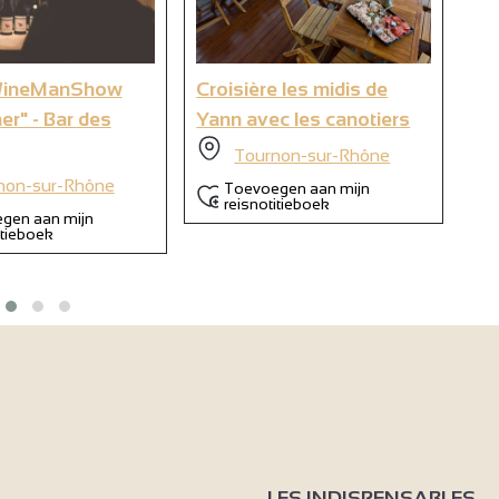
6
WineManShow
Croisière les midis de
Ya
ner" - Bar des
Yann avec les canotiers
oe
so
Tournon-sur-Rhône
non-sur-Rhône
Toevoegen aan mijn
reisnotitieboek
gen aan mijn
itieboek
LES INDISPENSABLES