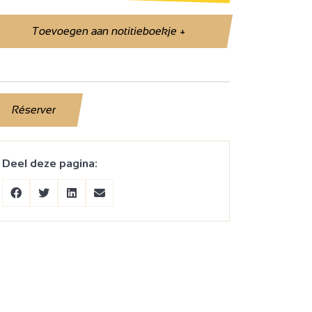
Toevoegen aan notitieboekje
+
Réserver
Deel deze pagina: