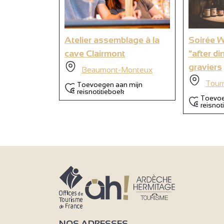
9
Atelier assemblage à la
Soirée 
cave Clairmont
"after di
graviers
Beaumont-Monteux
Tour
Toevoegen aan mijn
reisnotitieboek
Toevoe
reisnot
NOS ADRESSES