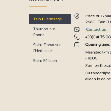
Place du 8 ma
Tain l’Hermitage
26601 Tain l
Tournon-sur-
Contact us
Rhône
+33(0)4 75 08
Opening time
Saint-Donat sur
l’Herbasse
Maandag t/m za
- 18:00
Saint Félicien
Zon- en feestd
Uitzonderlijke 
alleen in de o