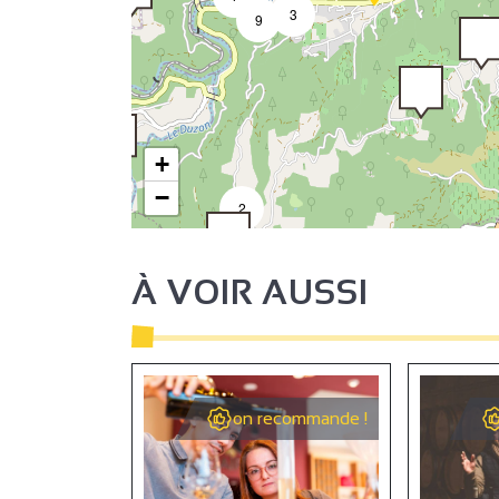
3
9
+
−
2
À VOIR AUSSI
2
on recommande !