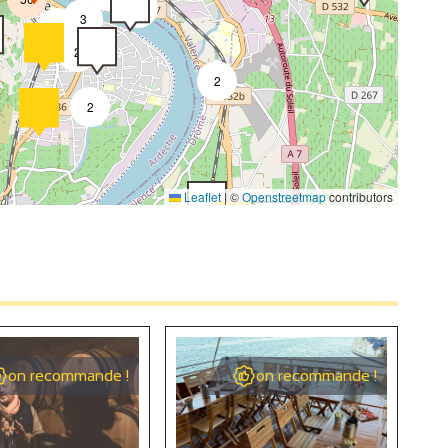
4
3
2
2
2
2
4
Leaflet
|
©
Openstreetmap
contributors
2
4
2
on recommande !
on recommande !
9