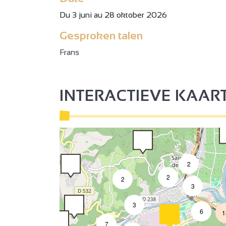
3
2
Du 3 juni au 28 oktober 2026
Gesproken talen
2
Frans
INTERACTIEVE KAAR
2
2
2
3
3
6
1
7