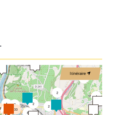
3
3
2
T
2
3
Itinéraire
4
2
2
4
4
2
7
2
8
33
4
8
50