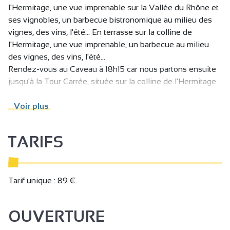
l'Hermitage, une vue imprenable sur la Vallée du Rhône et
ses vignobles, un barbecue bistronomique au milieu des
vignes, des vins, l'été... En terrasse sur la colline de
l'Hermitage, une vue imprenable, un barbecue au milieu
des vignes, des vins, l'été...
Rendez-vous au Caveau à 18h15 car nous partons ensuite
jusqu'à la Tour Carrée, située sur la colline de l'Hermitage
pour une soirée d'exception !
Vous visiterez quelques-unes de nos parcelles
Voir plus
prestigieuses avec les commentaires de notre sommelier
un verre à la main.
TARIFS
Vous passerez ensuite à table pour un barbecue
exceptionnel en terrasse au coeur du vignoble.
Attention: en cas de mauvaise météo (grand vent ou pluie)
Tarif unique : 89 €.
le barbecue sera annulé et remboursé.
Merci de nous transmettre vos éventuelles allergies et/ou
OUVERTURE
contre-indications alimentaires (aucune CIA ne pourront
être prises en compte le jour J de l'atelier).