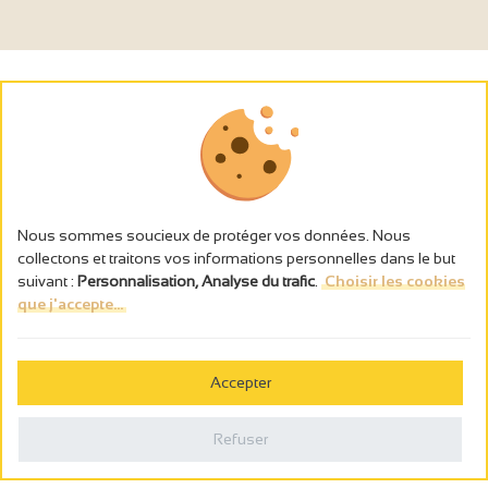
Nous sommes soucieux de protéger vos données. Nous
collectons et traitons vos informations personnelles dans le but
suivant :
Personnalisation, Analyse du trafic
.
Choisir les cookies
que j'accepte...
L’abus d’alcool est dangereux pour la santé, à consommer avec
modération.
Accepter
Gestion des cookies
Mentions légales
Refuser
Politique de confidentialité
Fait en france par