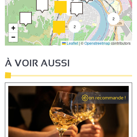
2
2
2
2
+
−
Leaflet
|
©
Openstreetmap
contributors
À VOIR AUSSI
on recommande !