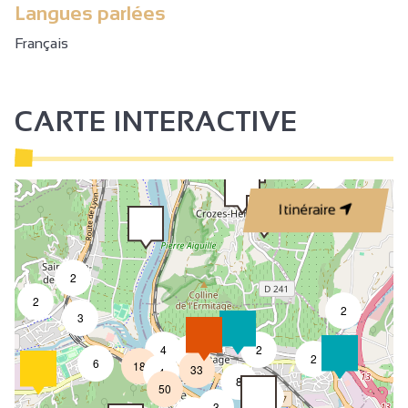
Langues parlées
Français
CARTE INTERACTIVE
3
Itinéraire
2
2
2
3
4
2
7
2
6
18
33
4
8
50
4
3