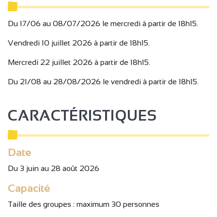
A apporter :
Du 17/06 au 08/07/2026 le mercredi à partir de 18h15.
- des vêtements de protection contre les chaleurs
Vendredi 10 juillet 2026 à partir de 18h15.
(chapeau, casquette, crème solaire, bouteille d'eau...)
- des vêtements chauds (veste, pull...) pour la fin de soirée.
Mercredi 22 juillet 2026 à partir de 18h15.
Du 21/08 au 28/08/2026 le vendredi à partir de 18h15.
CARACTÉRISTIQUES
Date
Du 3 juin au 28 août 2026
Capacité
Taille des groupes : maximum 30 personnes