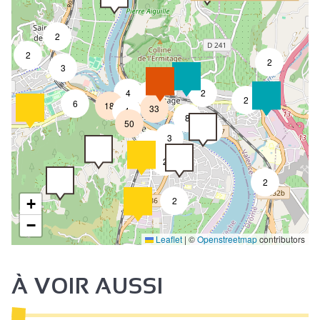
2
2
2
3
4
2
7
2
6
18
33
4
8
50
4
3
2
2
2
2
+
−
Leaflet
|
©
Openstreetmap
contributors
À VOIR AUSSI