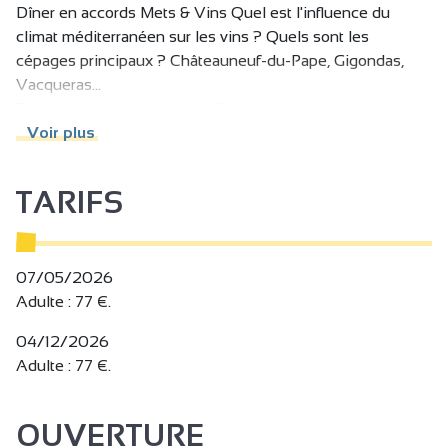
Dîner en accords Mets & Vins Quel est l'influence du
climat méditerranéen sur les vins ? Quels sont les
cépages principaux ? Châteauneuf-du-Pape, Gigondas,
Vacqueras...
Poursuivez la soirée par un dîner bistronomique à la table
d'Hôtes de la Maison M. CHAPOUTIER. A la fin de votre
Voir plus
atelier, notre sommelier ré ouvrira de façon exclusive la
boutique du caveau pour votre plaisir.
TARIFS
07/05/2026
Adulte : 77 €.
04/12/2026
Adulte : 77 €.
OUVERTURE