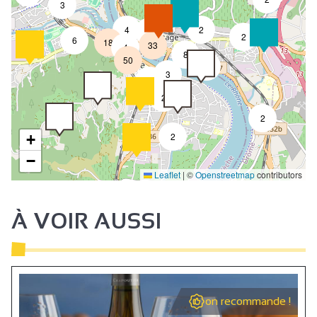
3
4
2
7
2
6
18
33
4
8
50
4
3
2
2
2
2
+
−
Leaflet
|
©
Openstreetmap
contributors
À VOIR AUSSI
on recommande !